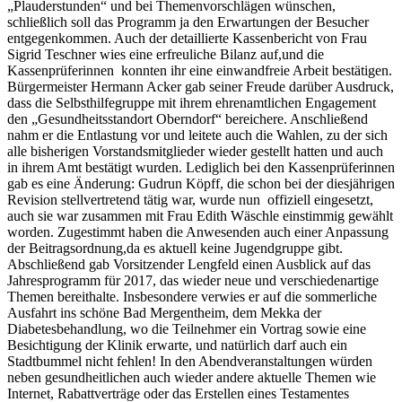
„Plauderstunden“ und bei Themenvorschlägen wünschen,
schließlich soll das Programm ja den Erwartungen der Besucher
entgegenkommen. Auch der detaillierte Kassenbericht von Frau
Sigrid Teschner wies eine erfreuliche Bilanz auf,und die
Kassenprüferinnen konnten ihr eine einwandfreie Arbeit bestätigen.
Bürgermeister Hermann Acker gab seiner Freude darüber Ausdruck,
dass die Selbsthilfegruppe mit ihrem ehrenamtlichen Engagement
den „Gesundheitsstandort Oberndorf“ bereichere. Anschließend
nahm er die Entlastung vor und leitete auch die Wahlen, zu der sich
alle bisherigen Vorstandsmitglieder wieder gestellt hatten und auch
in ihrem Amt bestätigt wurden. Lediglich bei den Kassenprüferinnen
gab es eine Änderung: Gudrun Köpff, die schon bei der diesjährigen
Revision stellvertretend tätig war, wurde nun offiziell eingesetzt,
auch sie war zusammen mit Frau Edith Wäschle einstimmig gewählt
worden. Zugestimmt haben die Anwesenden auch einer Anpassung
der Beitragsordnung,da es aktuell keine Jugendgruppe gibt.
Abschließend gab Vorsitzender Lengfeld einen Ausblick auf das
Jahresprogramm für 2017, das wieder neue und verschiedenartige
Themen bereithalte. Insbesondere verwies er auf die sommerliche
Ausfahrt ins schöne Bad Mergentheim, dem Mekka der
Diabetesbehandlung, wo die Teilnehmer ein Vortrag sowie eine
Besichtigung der Klinik erwarte, und natürlich darf auch ein
Stadtbummel nicht fehlen! In den Abendveranstaltungen würden
neben gesundheitlichen auch wieder andere aktuelle Themen wie
Internet, Rabattverträge oder das Erstellen eines Testamentes