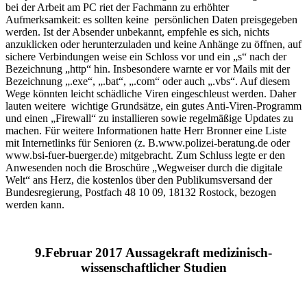
bei der Arbeit am PC riet der Fachmann zu erhöhter
Aufmerksamkeit: es sollten keine persönlichen Daten preisgegeben
werden. Ist der Absender unbekannt, empfehle es sich, nichts
anzuklicken oder herunterzuladen und keine Anhänge zu öffnen, auf
sichere Verbindungen weise ein Schloss vor und ein „s“ nach der
Bezeichnung „http“ hin. Insbesondere warnte er vor Mails mit der
Bezeichnung „.exe“, „.bat“, „.com“ oder auch „.vbs“. Auf diesem
Wege könnten leicht schädliche Viren eingeschleust werden. Daher
lauten weitere wichtige Grundsätze, ein gutes Anti-Viren-Programm
und einen „Firewall“ zu installieren sowie regelmäßige Updates zu
machen. Für weitere Informationen hatte Herr Bronner eine Liste
mit Internetlinks für Senioren (z. B.www.polizei-beratung.de oder
www.bsi-fuer-buerger.de) mitgebracht. Zum Schluss legte er den
Anwesenden noch die Broschüre „Wegweiser durch die digitale
Welt“ ans Herz, die kostenlos über den Publikumsversand der
Bundesregierung, Postfach 48 10 09, 18132 Rostock, bezogen
werden kann.
9.Februar 2017 Aussagekraft medizinisch-
wissenschaftlicher Studien