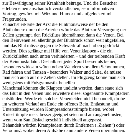
zur Bewältigung seiner Krankheit beitrage. Und die Besucher
erlebten einen anschaulich verständlichen, sehr informativen
Vortrag, gewürzt mit Witz und Humor und aufgelockert mit
Fragerunden.
Zunächst erklärte der Arzt die Funktionsweise der beiden
Blutbahnen: durch die Arterien würde das Blut zur Versorgung der
Zellen gepumpt, den Rückfluss übernähmen dann die Venen. Bei
den Beinvenen sei allerdings der Blutdruck schon weit abgefallen,
und das Blut müsse gegen die Schwerkraft nach oben gedrückt
werden. Dies gelänge mit Hilfe von Venenklappen - die ein
Zurückfließen nach unten verhinderten – und der treibenden Kraft
der Beinmuskulatur. Deshalb sei jeder Sport besser als keiner,
besonders wirksam wären neben Wandern vor allem Schwimmen,
Rad fahren und Tanzen - besonders Walzer und Salsa, da müsse
man sich auch auf die Zehen stellen. Im Flugzeug könne man sich
wenigstens mit Fußgymnastik behelfen.
Manchmal könnten die Klappen undicht werden, dann staue sich
das Blut in den Venen und erweitere diese: sogenannte Krampfadern
entstünden. Werde ein solches Venenleiden nicht behandelt, drohe
im weiteren Verlauf am Ende ein offenes Bein. Entlastung und
Unterstützung würden Kompressionsstrümpfe bieten, wobei
Kniestrümpfe meist besser geeignet seien und am angenehmsten,
wenn vom Sanitätsfachgeschäft individuell angepasst.
Behandelt würden Krampfadern durch Entfernen („Ziehen“) oder
Verödung, wobei deren Aufgabe dann andere Venen übernähmen.