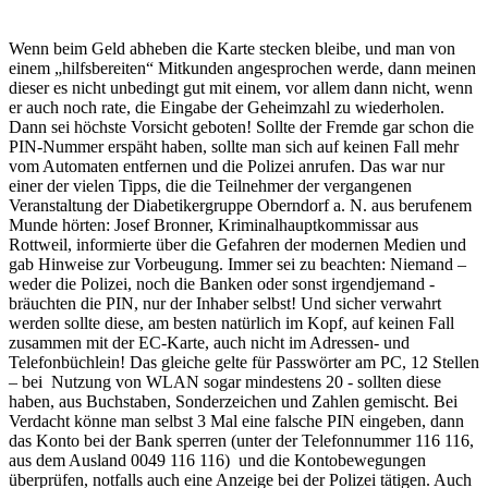
Wenn beim Geld abheben die Karte stecken bleibe, und man von
einem „hilfsbereiten“ Mitkunden angesprochen werde, dann meinen
dieser es nicht unbedingt gut mit einem, vor allem dann nicht, wenn
er auch noch rate, die Eingabe der Geheimzahl zu wiederholen.
Dann sei höchste Vorsicht geboten! Sollte der Fremde gar schon die
PIN-Nummer erspäht haben, sollte man sich auf keinen Fall mehr
vom Automaten entfernen und die Polizei anrufen. Das war nur
einer der vielen Tipps, die die Teilnehmer der vergangenen
Veranstaltung der Diabetikergruppe Oberndorf a. N. aus berufenem
Munde hörten: Josef Bronner, Kriminalhauptkommissar aus
Rottweil, informierte über die Gefahren der modernen Medien und
gab Hinweise zur Vorbeugung. Immer sei zu beachten: Niemand –
weder die Polizei, noch die Banken oder sonst irgendjemand -
bräuchten die PIN, nur der Inhaber selbst! Und sicher verwahrt
werden sollte diese, am besten natürlich im Kopf, auf keinen Fall
zusammen mit der EC-Karte, auch nicht im Adressen- und
Telefonbüchlein! Das gleiche gelte für Passwörter am PC, 12 Stellen
– bei Nutzung von WLAN sogar mindestens 20 - sollten diese
haben, aus Buchstaben, Sonderzeichen und Zahlen gemischt. Bei
Verdacht könne man selbst 3 Mal eine falsche PIN eingeben, dann
das Konto bei der Bank sperren (unter der Telefonnummer 116 116,
aus dem Ausland 0049 116 116) und die Kontobewegungen
überprüfen, notfalls auch eine Anzeige bei der Polizei tätigen. Auch